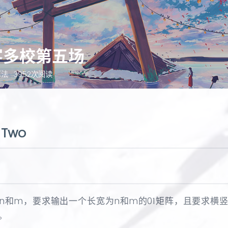
牛客多校第五场
算法
· 3952次阅读
 Two
n和m，要求输出一个长宽为n和m的01矩阵，且要求横
。