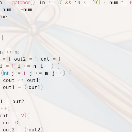
=
getchar
(
)
,
>=
'0'
&&
<=
'9'
)
{
*=
n 
 in 
 in 
 num 
=
-
;
 num 
num
;
rue
{
>>
;
n 
 m
=
1
,
=
1
,
=
1
;
 
 out2 
 cnt 
=
1
;
<=
;
++
)
{
i 
 i 
 n
 i
(
int
=
1
;
<=
;
++
)
{
 j 
 j 
 m
 j
<<
;
 cout 
 out1
=
(
!
)
;
 out1 
out1
=
;
1 
 out2
++
;
==
2
)
{
cnt 
=
0
;
 cnt
=
(
!
)
;
 out2 
out2