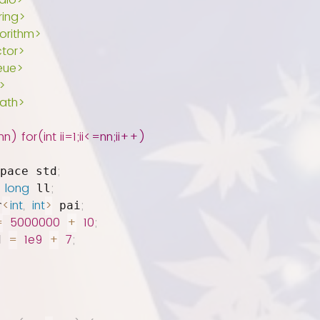
dio>
ring>
orithm>
tor>
eue>
>
ath>
 nn) for(int ii=1;ii<=nn;ii++)
;
pace std
long
;
 ll
<
int
,
int
>
;
r
 pai
=
5000000
+
10
;
=
1e9
+
7
;
d 