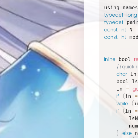
using names
typedef
long
typedef
 pai
const
int
 N 
const
int
 mo
inline
r
 bool 
//quick 
char
;
 in
    bool Is
=
ge
    in 
if
(
=
in 
while
(
i
if
(
=
in 
        IsN
        num
}
else
 n