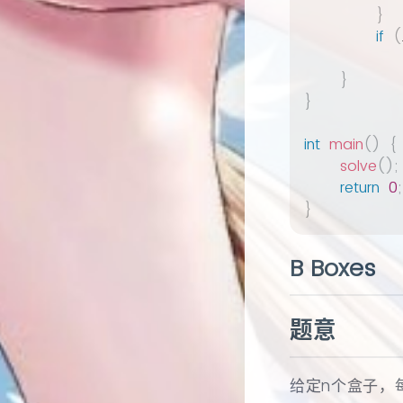
}
if
(
           
}
}
int
main
(
)
{
solve
(
)
;
return
0
;
}
B Boxes
题意
给定n个盒子，