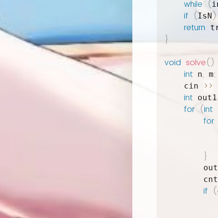
while
(
i
if
(
)
IsN
return
 t
}
void
solve
(
)
int
,
;
 n
 m
>>
    cin 
 
int
 out1
for
(
int
 
for
           
           
}
        out
        cnt
if
(
           
           