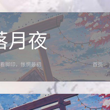
落月夜
看脚印，怅惘最初
首页