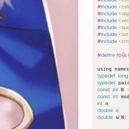
#
include
<cst
#
include
<cst
#
include
<alg
#
include
<vec
#
include
<qu
#
include
<set
#
include
<cm
#
define
 fo(ii,
using names
typedef
long
typedef
 pai
const
int
 N 
const
int
 mo
int
;
 n
double
;
 c
double
[
]
;
 w
N