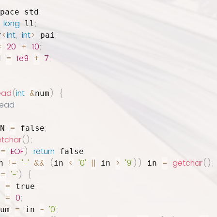
;
pace std
long
;
 ll
<
int
,
int
>
;
r
 pai
=
20
+
10
;
=
1e9
+
7
;
d 
ead
(
int
&
)
{
num
read
=
;
N 
 false
tchar
(
)
;
=
EOF
)
return
;
 false
!=
'-'
&&
(
<
'0'
||
>
'9'
)
)
=
getchar
(
)
;
n 
in 
 in 
 in 
=
'-'
)
{
=
;
 
 true
=
0
;
 
=
-
'0'
;
um 
 in 