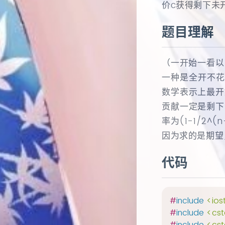
价c获得剩下未
题目理解
（一开始一看以
一种是全开不花
数学表示上最开
贡献一定是剩下
率为(1-1/2^
因为求的是期望
代码
#
include
<ios
#
include
<cst