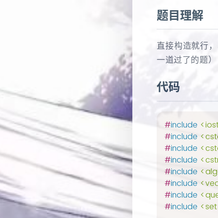
题目理解
直接构造就行，
一道过了的题）
代码
#
include
<ios
#
include
<cst
#
include
<cst
#
include
<cst
#
include
<alg
#
include
<vec
#
include
<qu
#
include
<set