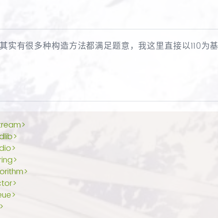
其实有很多种构造方法都满足题意，我这里直接以110为
tream>
dlib>
dio>
ring>
orithm>
tor>
eue>
>