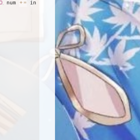
10
,
+=
-
'0'
;
}
 num 
 in 