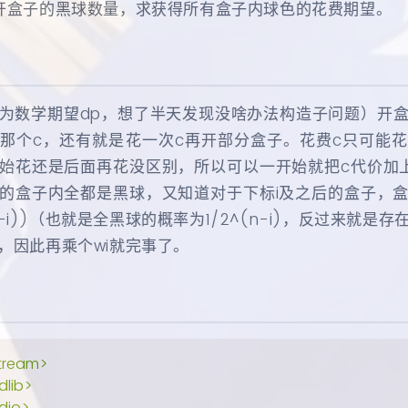
开盒子的黑球数量，求获得所有盒子内球色的花费期望。
为数学期望dp，想了半天发现没啥办法构造子问题）开
那个c，还有就是花一次c再开部分盒子。花费c只可能
始花还是后面再花没区别，所以可以一开始就把c代价加
的盒子内全都是黑球，又知道对于下标i及之后的盒子，
(n-i))（也就是全黑球的概率为1/2^(n-i)，反过来就是
，因此再乘个wi就完事了。
tream>
dlib>